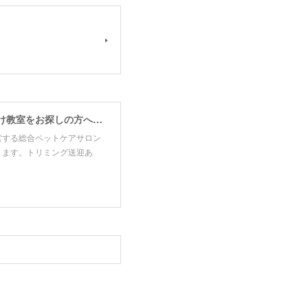
Pet Care Salon RAPPORT｜習志野市でトリミングサロン・ペットホテル・しつけ教室をお探しの方へ｜幕張ICから車で5分
が運営する総合ペットケアサロン
ります。トリミング送迎あ