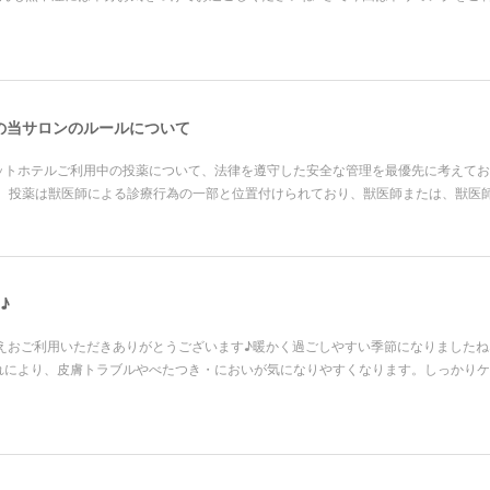
の当サロンのルールについて
ットホテルご利用中の投薬について、法律を遵守した安全な管理を最優先に考えてお
は、投薬は獣医師による診療行為の一部と位置付けられており、獣医師または、獣医
♪
APPORTえおご利用いただきありがとうございます♪暖かく過ごしやすい季節になりましたね
れにより、皮膚トラブルやべたつき・においが気になりやすくなります。しっかりケ