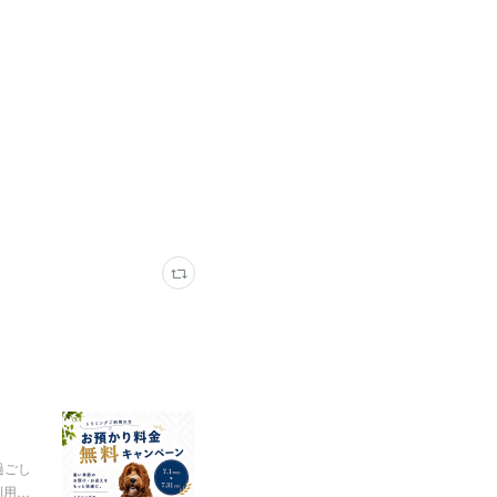
過ごし
利用…