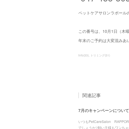
ペットケアサロンラポール
この番号は、10月1日（木
年末のご予約は大変混みあ
Info
(
33
)
トリミング
(
31
)
関連記事
7月のキャンペーンについて
いつもPetCareSalon R
でしょうか❔飼い主様もワンち