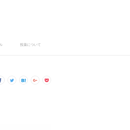
ル
投薬について