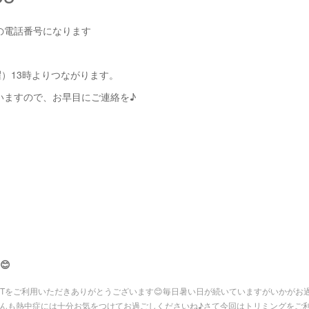
の電話番号になります
曜）13時よりつながります。
いますので、お早目にご連絡を♪
😊
APPORTをご利用いただきありがとうございます😊毎日暑い日が続いていますがいかがお
ゃんも熱中症には十分お気をつけてお過ごしくださいね♪さて今回はトリミングをご