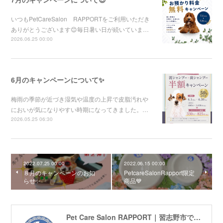
いつもPetCareSalon RAPPORTをご利用いただき
ありがとうございます😊毎日暑い日が続いていま…
2026.06.25 00:00
6月のキャンペーンについて✨
梅雨の季節が近づき湿気や温度の上昇で皮脂汚れや
においが気になりやすい時期になってきました。…
2026.05.25 06:30
2022.07.25 00:00
2022.06.15 00:00
８月のキャンペーンのお知
PetcareSalonRapport限定
らせ✨
商品💙
Pet Care Salon RAPPORT｜習志野市でトリミングサロン・ペットホテル・しつけ教室をお探しの方へ｜幕張ICから車で5分