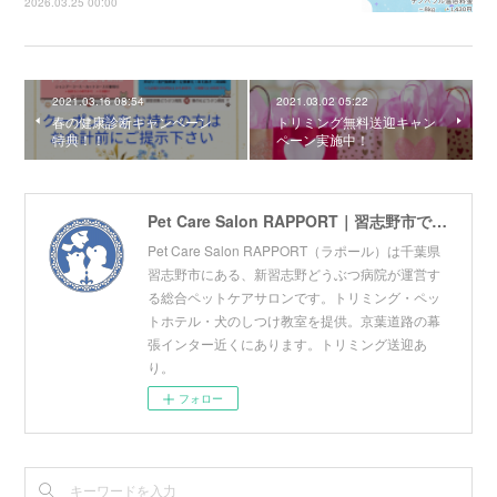
2026.03.25 00:00
2021.03.16 08:54
2021.03.02 05:22
春の健康診断キャンペーン
トリミング無料送迎キャン
特典！！
ペーン実施中！
Pet Care Salon RAPPORT｜習志野市でトリミングサロン・ペットホテル・しつけ教室をお探しの方へ｜幕張ICから車で5分
Pet Care Salon RAPPORT（ラポール）は千葉県
習志野市にある、新習志野どうぶつ病院が運営す
る総合ペットケアサロンです。トリミング・ペッ
トホテル・犬のしつけ教室を提供。京葉道路の幕
張インター近くにあります。トリミング送迎あ
り。
フォロー