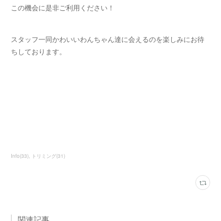
この機会に是非ご利用ください！
スタッフ一同かわいいわんちゃん達に会えるのを楽しみにお待
ちしております。
Info
(
33
)
トリミング
(
31
)
関連記事