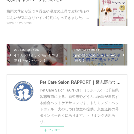
梅雨の季節が近づき湿気や温度の上昇で皮脂汚れや
においが気になりやすい時期になってきました。…
2026.05.25 06:30
2021.03.30 06:26
2021.03.16 08:54
4月のトリミング預かり料金
春の健康診断キャンペーン
無料キャンペーン！
特典！！
Pet Care Salon RAPPORT｜習志野市でトリミングサロン・ペットホテル・しつけ教室をお探しの方へ｜幕張ICから車で5分
Pet Care Salon RAPPORT（ラポール）は千葉県
習志野市にある、新習志野どうぶつ病院が運営す
る総合ペットケアサロンです。トリミング・ペッ
トホテル・犬のしつけ教室を提供。京葉道路の幕
張インター近くにあります。トリミング送迎あ
り。
フォロー