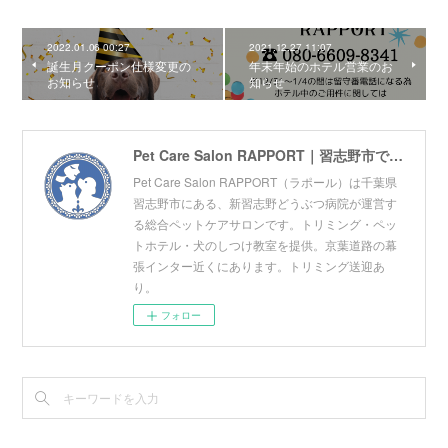
2022.01.06 00:27
2021.12.27 11:07
誕生月クーポン仕様変更の
年末年始のホテル営業のお
お知らせ
知らせ
Pet Care Salon RAPPORT｜習志野市でトリミングサロン・ペットホテル・しつけ教室をお探しの方へ｜幕張ICから車で5分
Pet Care Salon RAPPORT（ラポール）は千葉県
習志野市にある、新習志野どうぶつ病院が運営す
る総合ペットケアサロンです。トリミング・ペッ
トホテル・犬のしつけ教室を提供。京葉道路の幕
張インター近くにあります。トリミング送迎あ
り。
フォロー