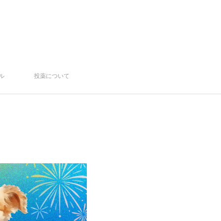
ル
投薬について