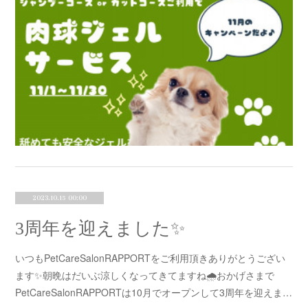
2023.10.15 00:00
3周年を迎えました✨
いつもPetCareSalonRAPPORTをご利用頂きありがとうござい
ます✨朝晩はだいぶ涼しくなってきてますね🌧おかげさまで
PetCareSalonRAPPORTは10月でオープンして3周年を迎えま…